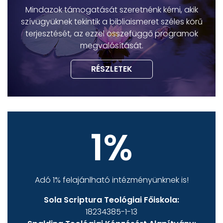
Mindazok támogatását szeretnénk kérni, akik
szívügyüknek tekintik a bibliaismeret széles körű
terjesztését, az ezzel összefüggő programok
megvalósítását.
RÉSZLETEK
1%
Adó 1% felajánlható intézményünknek is!
Sola Scriptura Teológiai Főiskola:
18234385-1-13