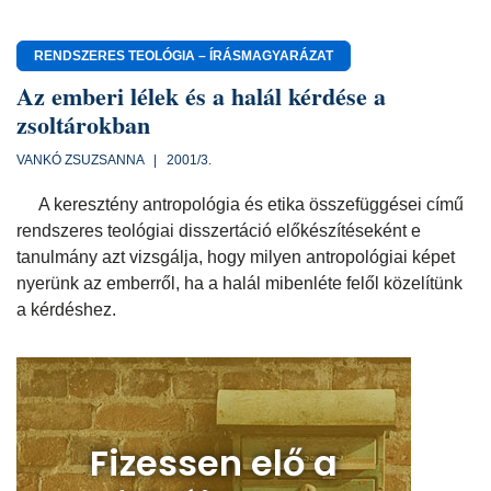
RENDSZERES TEOLÓGIA – ÍRÁSMAGYARÁZAT
Az emberi lélek és a halál kérdése a
zsoltárokban
VANKÓ ZSUZSANNA | 2001/3.
A keresztény antropológia és etika összefüggései című
rendszeres teológiai disszertáció előkészítéseként e
tanulmány azt vizsgálja, hogy milyen antropológiai képet
nyerünk az emberről, ha a halál mibenléte felől közelítünk
a kérdéshez.
Fizessen elő a