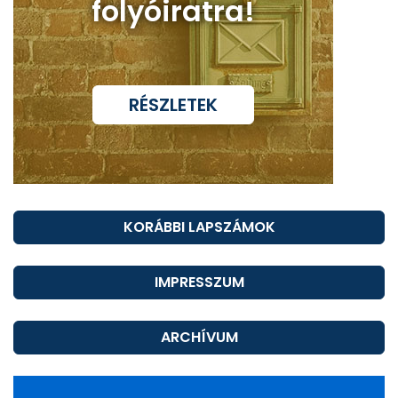
folyóiratra!
RÉSZLETEK
KORÁBBI LAPSZÁMOK
IMPRESSZUM
ARCHÍVUM