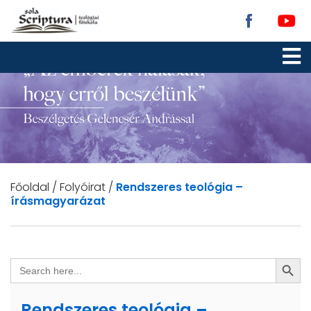
Főoldal
/
Folyóirat
/
Rendszeres teológia –
írásmagyarázat
Search Butto
SEARCH
FOR:
Rendszeres teológia –