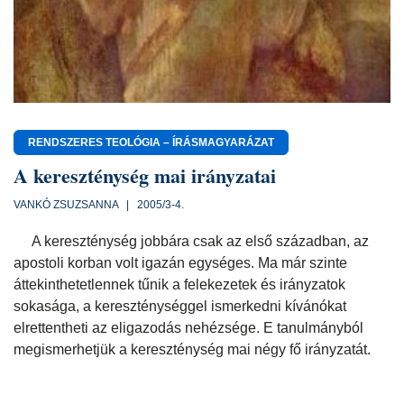
RENDSZERES TEOLÓGIA – ÍRÁSMAGYARÁZAT
A kereszténység mai irányzatai
VANKÓ ZSUZSANNA | 2005/3-4.
A kereszténység jobbára csak az első században, az
apostoli korban volt igazán egységes. Ma már szinte
áttekinthetetlennek tűnik a felekezetek és irányzatok
sokasága, a kereszténységgel ismerkedni kívánókat
elrettentheti az eligazodás nehézsége. E tanulmányból
megismerhetjük a kereszténység mai négy fő irányzatát.