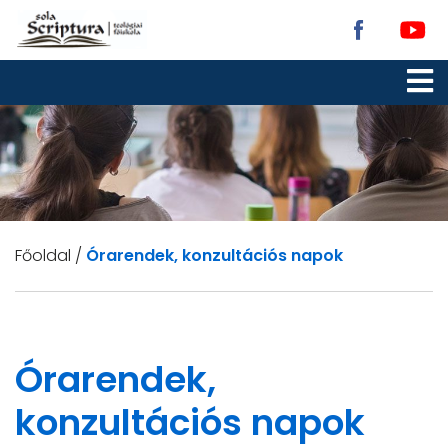
Főoldal
/
Órarendek, konzultációs napok
Órarendek,
konzultációs napok