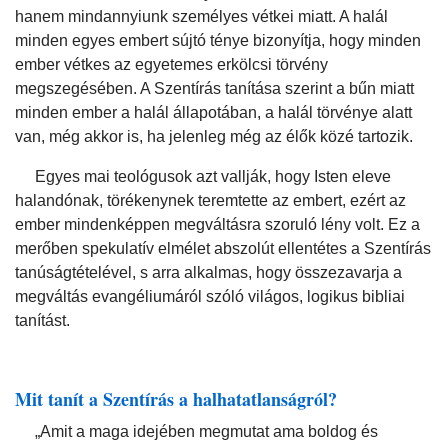
hanem mindannyiunk személyes vétkei miatt. A halál
minden egyes embert sújtó ténye bizonyítja, hogy minden
ember vétkes az egyetemes erkölcsi törvény
megszegésében. A Szentírás tanítása szerint a bűn miatt
minden ember a halál állapotában, a halál törvénye alatt
van, még akkor is, ha jelenleg még az élők közé tartozik.
Egyes mai teológusok azt vallják, hogy Isten eleve
halandónak, törékenynek teremtette az embert, ezért az
ember mindenképpen megváltásra szoruló lény volt. Ez a
merőben spekulatív elmélet abszolút ellentétes a Szentírás
tanúságtételével, s arra alkalmas, hogy összezavarja a
megváltás evangéliumáról szóló világos, logikus bibliai
tanítást.
Mit tanít a Szentírás a halhatatlanságról?
„Amit a maga idejében megmutat ama boldog és