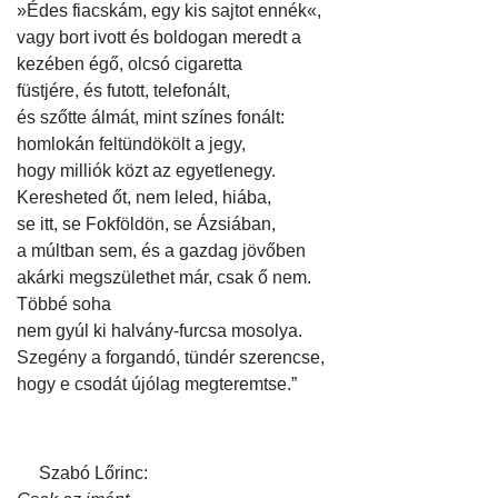
»Édes fiacskám, egy kis sajtot ennék«,
vagy bort ivott és boldogan meredt a
kezében égő, olcsó cigaretta
füstjére, és futott, telefonált,
és szőtte álmát, mint színes fonált:
homlokán feltündökölt a jegy,
hogy milliók közt az egyetlenegy.
Keresheted őt, nem leled, hiába,
se itt, se Fokföldön, se Ázsiában,
a múltban sem, és a gazdag jövőben
akárki megszülethet már, csak ő nem.
Többé soha
nem gyúl ki halvány-furcsa mosolya.
Szegény a forgandó, tündér szerencse,
hogy e csodát újólag megteremtse.”
Szabó Lőrinc: