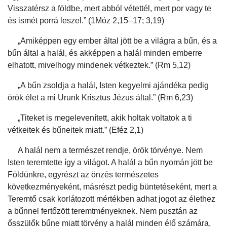
Visszatérsz a földbe, mert abból vétettél, mert por vagy te
és ismét porrá leszel.” (1Móz 2,15–17; 3,19)
„Amiképpen egy ember által jött be a világra a bűn, és a
bűn által a halál, és akképpen a halál minden emberre
elhatott, mivelhogy mindenek vétkeztek.” (Rm 5,12)
„A bűn zsoldja a halál, Isten kegyelmi ajándéka pedig
örök élet a mi Urunk Krisztus Jézus által.” (Rm 6,23)
„Titeket is megelevenített, akik holtak voltatok a ti
vétkeitek és bűneitek miatt.” (Eféz 2,1)
A halál nem a természet rendje, örök törvénye. Nem
Isten teremtette így a világot. A halál a bűn nyomán jött be
Földünkre, egyrészt az önzés természetes
következményeként, másrészt pedig büntetéseként, mert a
Teremtő csak korlátozott mértékben adhat jogot az élethez
a bűnnel fertőzött teremtményeknek. Nem pusztán az
ősszülők bűne miatt törvény a halál minden élő számára,