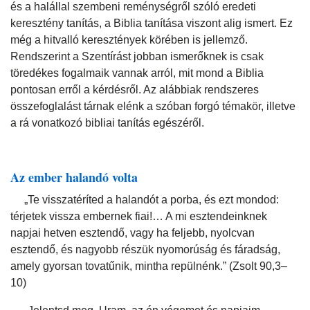
és a halállal szembeni reménységről szóló eredeti
keresztény tanítás, a Biblia tanítása viszont alig ismert. Ez
még a hitvalló keresztények körében is jellemző.
Rendszerint a Szentírást jobban ismerőknek is csak
töredékes fogalmaik vannak arról, mit mond a Biblia
pontosan erről a kérdésről. Az alábbiak rendszeres
összefoglalást tárnak elénk a szóban forgó témakör, illetve
a rá vonatkozó bibliai tanítás egészéről.
Az ember halandó volta
„Te visszatéríted a halandót a porba, és ezt mondod:
térjetek vissza embernek fiai!… A mi esztendeinknek
napjai hetven esztendő, vagy ha feljebb, nyolcvan
esztendő, és nagyobb részük nyomorúság és fáradság,
amely gyorsan tovatűnik, mintha repülnénk.” (Zsolt 90,3–
10)