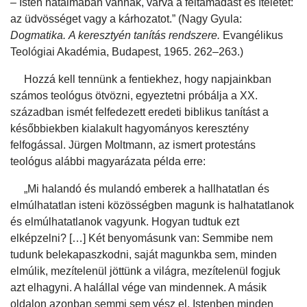
– Isten hatalmában vannak, várva a feltámadást és ítéletet:
az üdvösséget vagy a kárhozatot.” (Nagy Gyula:
Dogmatika.
A keresztyén tanítás rendszere.
Evangélikus
Teológiai Akadémia, Budapest, 1965. 262–263.)
Hozzá kell tennünk a fentiekhez, hogy napjainkban
számos teológus ötvözni, egyeztetni próbálja a XX.
században ismét felfedezett eredeti biblikus tanítást a
későbbiekben kialakult hagyományos keresztény
felfogással. Jürgen Moltmann, az ismert protestáns
teológus alábbi magyarázata példa erre:
„Mi halandó és mulandó emberek a hallhatatlan és
elmúlhatatlan isteni közösségben magunk is halhatatlanok
és elmúlhatatlanok vagyunk. Hogyan tudtuk ezt
elképzelni? […] Két benyomásunk van: Semmibe nem
tudunk belekapaszkodni, saját magunkba sem, minden
elmúlik, mezítelenül jöttünk a világra, mezítelenül fogjuk
azt elhagyni. A halállal vége van mindennek. A másik
oldalon azonban semmi sem vész el. Istenben minden