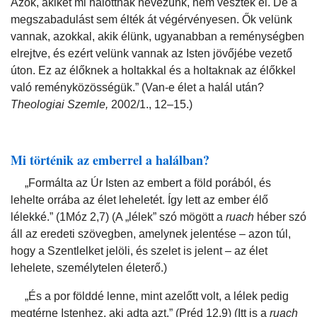
Azok, akiket mi halottnak nevezünk, nem vesztek el. De a
megszabadulást sem élték át végérvényesen. Ők velünk
vannak, azokkal, akik élünk, ugyanabban a reménységben
elrejtve, és ezért velünk vannak az Isten jövőjébe vezető
úton. Ez az élőknek a holtakkal és a holtaknak az élőkkel
való reményközösségük.” (Van-e élet a halál után?
Theologiai Szemle,
2002/1., 12–15.)
Mi történik az emberrel a halálban?
„Formálta az Úr Isten az embert a föld porából, és
lehelte orrába az élet leheletét. Így lett az ember élő
lélekké.” (1Móz 2,7) (A „lélek” szó mögött a
ruach
héber szó
áll az eredeti szövegben, amelynek jelentése – azon túl,
hogy a Szentlelket jelöli, és szelet is jelent – az élet
lehelete, személytelen életerő.)
„És a por földdé lenne, mint azelőtt volt, a lélek pedig
megtérne Istenhez, aki adta azt.” (Préd 12,9) (Itt is a
ruach