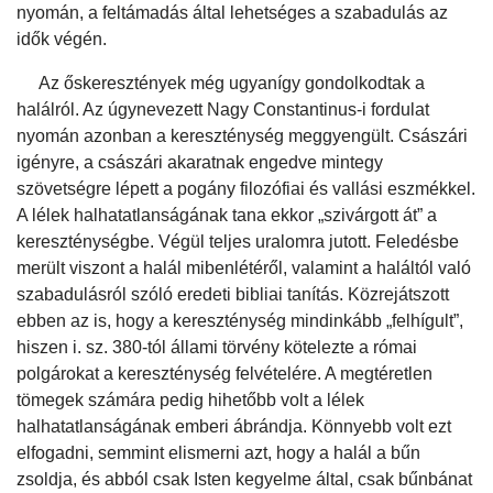
nyomán, a feltámadás által lehetséges a szabadulás az
idők végén.
Az őskeresztények még ugyanígy gondolkodtak a
halálról. Az úgynevezett Nagy Constantinus-i fordulat
nyomán azonban a kereszténység meggyengült. Császári
igényre, a császári akaratnak engedve mintegy
szövetségre lépett a pogány filozófiai és vallási eszmékkel.
A lélek halhatatlanságának tana ekkor „szivárgott át” a
kereszténységbe. Végül teljes uralomra jutott. Feledésbe
merült viszont a halál mibenlétéről, valamint a haláltól való
szabadulásról szóló eredeti bibliai tanítás. Közrejátszott
ebben az is, hogy a kereszténység mindinkább „felhígult”,
hiszen i. sz. 380-tól állami törvény kötelezte a római
polgárokat a kereszténység felvételére. A megtéretlen
tömegek számára pedig hihetőbb volt a lélek
halhatatlanságának emberi ábrándja. Könnyebb volt ezt
elfogadni, semmint elismerni azt, hogy a halál a bűn
zsoldja, és abból csak Isten kegyelme által, csak bűnbánat