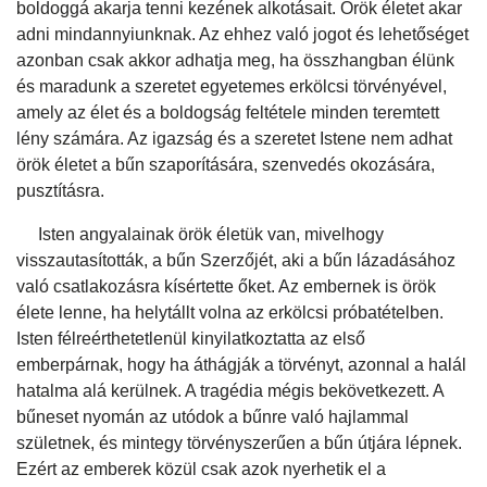
boldoggá akarja tenni kezének alkotásait. Örök életet akar
adni mindannyiunknak. Az ehhez való jogot és lehetőséget
azonban csak akkor adhatja meg, ha összhangban élünk
és maradunk a szeretet egyetemes erkölcsi törvényével,
amely az élet és a boldogság feltétele minden teremtett
lény számára. Az igazság és a szeretet Istene nem adhat
örök életet a bűn szaporítására, szenvedés okozására,
pusztításra.
Isten angyalainak örök életük van, mivelhogy
visszautasították, a bűn Szerzőjét, aki a bűn lázadásához
való csatlakozásra kísértette őket. Az embernek is örök
élete lenne, ha helytállt volna az erkölcsi próbatételben.
Isten félreérthetetlenül kinyilatkoztatta az első
emberpárnak, hogy ha áthágják a törvényt, azonnal a halál
hatalma alá kerülnek. A tragédia mégis bekövetkezett. A
bűneset nyomán az utódok a bűnre való hajlammal
születnek, és mintegy törvényszerűen a bűn útjára lépnek.
Ezért az emberek közül csak azok nyerhetik el a