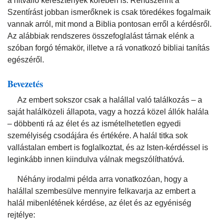
a hitvalló keresztények körében is. Rendszerint a
Szentírást jobban ismerőknek is csak töredékes fogalmaik
vannak arról, mit mond a Biblia pontosan erről a kérdésről.
Az alábbiak rendszeres összefoglalást tárnak elénk a
szóban forgó témakör, illetve a rá vonatkozó bibliai tanítás
egészéről.
Bevezetés
Az embert sokszor csak a halállal való találkozás – a
saját halálközeli állapota, vagy a hozzá közel állók halála
– döbbenti rá az élet és az ismételhetetlen egyedi
személyiség csodájára és értékére. A halál titka sok
vallástalan embert is foglalkoztat, és az Isten-kérdéssel is
leginkább innen kiindulva válnak megszólíthatóvá.
Néhány irodalmi példa arra vonatkozóan, hogy a
halállal szembesülve mennyire felkavarja az embert a
halál mibenlétének kérdése, az élet és az egyéniség
rejtélye: