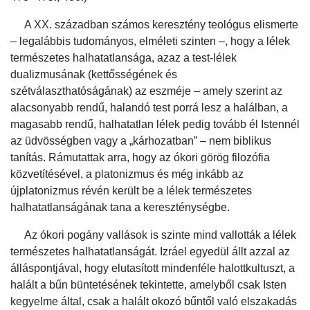
A XX. században számos keresztény teológus elismerte
– legalábbis tudományos, elméleti szinten –, hogy a lélek
természetes halhatatlansága, azaz a test-lélek
dualizmusának (kettősségének és
szétválaszthatóságának) az eszméje – amely szerint az
alacsonyabb rendű, halandó test porrá lesz a halálban, a
magasabb rendű, halhatatlan lélek pedig tovább él Istennél
az üdvösségben vagy a „kárhozatban” – nem biblikus
tanítás. Rámutattak arra, hogy az ókori görög filozófia
közvetítésével, a platonizmus és még inkább az
újplatonizmus révén került be a lélek természetes
halhatatlanságának tana a kereszténységbe.
Az ókori pogány vallások is szinte mind vallották a lélek
természetes halhatatlanságát. Izráel egyedül állt azzal az
álláspontjával, hogy elutasított mindenféle halottkultuszt, a
halált a bűn büntetésének tekintette, amelyből csak Isten
kegyelme által, csak a halált okozó bűntől való elszakadás