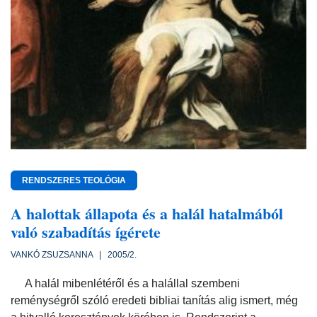
RENDSZERES TEOLÓGIA
A halottak állapota és a halál hatalmából
való szabadítás ígérete
VANKÓ ZSUZSANNA | 2005/2.
A halál mibenlétéről és a halállal szembeni
reménységről szóló eredeti bibliai tanítás alig ismert, még