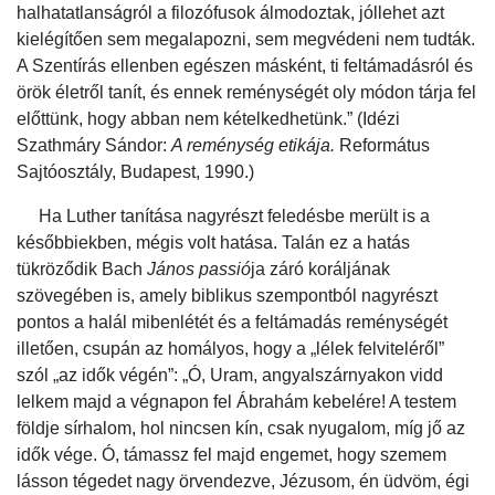
halhatatlanságról a filozófusok álmodoztak, jóllehet azt
kielégítően sem megalapozni, sem megvédeni nem tudták.
A Szentírás ellenben egészen másként, ti feltámadásról és
örök életről tanít, és ennek reménységét oly módon tárja fel
előttünk, hogy abban nem kételkedhetünk.” (Idézi
Szathmáry Sándor:
A reménység etikája.
Református
Sajtóosztály, Budapest, 1990.)
Ha Luther tanítása nagyrészt feledésbe merült is a
későbbiekben, mégis volt hatása. Talán ez a hatás
tükröződik Bach
János passió
ja záró koráljának
szövegében is, amely biblikus szempontból nagyrészt
pontos a halál mibenlétét és a feltámadás reménységét
illetően, csupán az homályos, hogy a „lélek felviteléről”
szól „az idők végén”: „Ó, Uram, angyalszárnyakon vidd
lelkem majd a végnapon fel Ábrahám kebelére! A testem
földje sírhalom, hol nincsen kín, csak nyugalom, míg jő az
idők vége. Ó, támassz fel majd engemet, hogy szemem
lásson tégedet nagy örvendezve, Jézusom, én üdvöm, égi