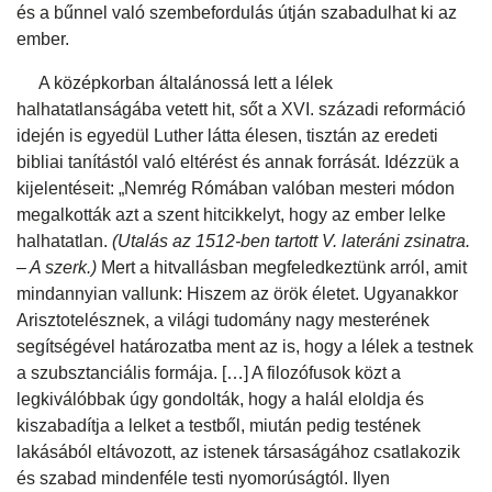
és a bűnnel való szembefordulás útján szabadulhat ki az
ember.
A középkorban általánossá lett a lélek
halhatatlanságába vetett hit, sőt a XVI. századi reformáció
idején is egyedül Luther látta élesen, tisztán az eredeti
bibliai tanítástól való eltérést és annak forrását. Idézzük a
kijelentéseit: „Nemrég Rómában valóban mesteri módon
megalkották azt a szent hitcikkelyt, hogy az ember lelke
halhatatlan.
(Utalás az 1512-ben tartott V. lateráni zsinatra.
– A szerk.)
Mert a hitvallásban megfeledkeztünk arról, amit
mindannyian vallunk: Hiszem az örök életet. Ugyanakkor
Arisztotelésznek, a világi tudomány nagy mesterének
segítségével határozatba ment az is, hogy a lélek a testnek
a szubsztanciális formája. […] A filozófusok közt a
legkiválóbbak úgy gondolták, hogy a halál eloldja és
kiszabadítja a lelket a testből, miután pedig testének
lakásából eltávozott, az istenek társaságához csatlakozik
és szabad mindenféle testi nyomorúságtól. Ilyen