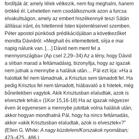
fordítják át: amely lélek vétkezik, nem fog meghalni, hanem
örökké él. Lehetetlen nem csodálkoznunk azon a furcsa
elvakultságon, amely az embert hiszékennyé teszi Sátán
állításai iránt, és hitetlenné Isten kijelentéseivel szemben.
Péter apostol pünkösdi prédikációjában a következőket
mondta Dávidról: »Meghalt és eltemettetett, sírja e mai
napig nálunk van. […] Dávid nem ment fel a
mennyországba« (Ap csel 2,29–34) Az a tény, hogy Dávid
a sírban marad a feltámadásig, bizonyítja, hogy az igazak
nem jutnak a mennybe a haláluk után… Pál ezt írja: »Ha a
halottak fel nem támadnak, a Krisztus sem támadott fel. Ha
pedig Krisztus fel nem támadott, hiábavaló a ti hitetek, még
bűneitekben vagytok. Akik Krisztusban elaludtak, azok is
elvesztek tehát.« (1Kor 15,16-18) Ha az igazak négyezer
éven át egyenesen a mennybe jutottak volna haláluk után,
akkor hogyan mondhatná Pál, hogy ha nincs feltámadás,
akkor »akik Krisztusban elaludtak, azok is elvesztek«?”
(Ellen G. White:
A nagy küzdelem/Korszakok nyomában;
473–475., 486.)