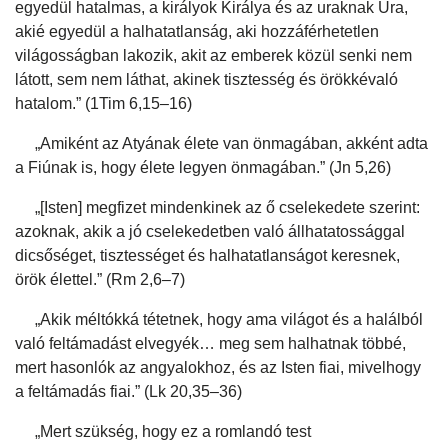
egyedül hatalmas, a királyok Királya és az uraknak Ura,
akié egyedül a halhatatlanság, aki hozzáférhetetlen
világosságban lakozik, akit az emberek közül senki nem
látott, sem nem láthat, akinek tisztesség és örökkévaló
hatalom.” (1Tim 6,15–16)
„Amiként az Atyának élete van önmagában, akként adta
a Fiúnak is, hogy élete legyen önmagában.” (Jn 5,26)
„[Isten] megfizet mindenkinek az ő cselekedete szerint:
azoknak, akik a jó cselekedetben való állhatatossággal
dicsőséget, tisztességet és halhatatlanságot keresnek,
örök élettel.” (Rm 2,6–7)
„Akik méltókká tétetnek, hogy ama világot és a halálból
való feltámadást elvegyék… meg sem halhatnak többé,
mert hasonlók az angyalokhoz, és az Isten fiai, mivelhogy
a feltámadás fiai.” (Lk 20,35–36)
„Mert szükség, hogy ez a romlandó test