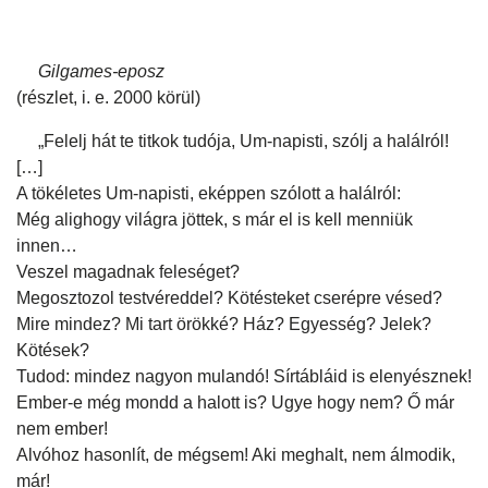
Gilgames-eposz
(részlet, i. e. 2000 körül)
„Felelj hát te titkok tudója, Um-napisti, szólj a halálról!
[…]
A tökéletes Um-napisti, eképpen szólott a halálról:
Még alighogy világra jöttek, s már el is kell menniük
innen…
Veszel magadnak feleséget?
Megosztozol testvéreddel? Kötésteket cserépre vésed?
Mire mindez? Mi tart örökké? Ház? Egyesség? Jelek?
Kötések?
Tudod: mindez nagyon mulandó! Sírtábláid is elenyésznek!
Ember-e még mondd a halott is? Ugye hogy nem? Ő már
nem ember!
Alvóhoz hasonlít, de mégsem! Aki meghalt, nem álmodik,
már!