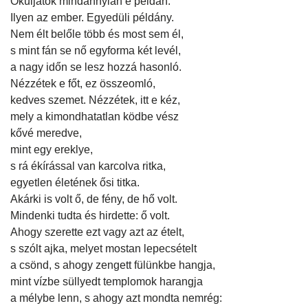
Okuljatok mindannyian e példán.
Ilyen az ember. Egyedüli példány.
Nem élt belőle több és most sem él,
s mint fán se nő egyforma két levél,
a nagy időn se lesz hozzá hasonló.
Nézzétek e főt, ez összeomló,
kedves szemet. Nézzétek, itt e kéz,
mely a kimondhatatlan ködbe vész
kővé meredve,
mint egy ereklye,
s rá ékírással van karcolva ritka,
egyetlen életének ősi titka.
Akárki is volt ő, de fény, de hő volt.
Mindenki tudta és hirdette: ő volt.
Ahogy szerette ezt vagy azt az ételt,
s szólt ajka, melyet mostan lepecsételt
a csönd, s ahogy zengett fülünkbe hangja,
mint vízbe süllyedt templomok harangja
a mélybe lenn, s ahogy azt mondta nemrég: