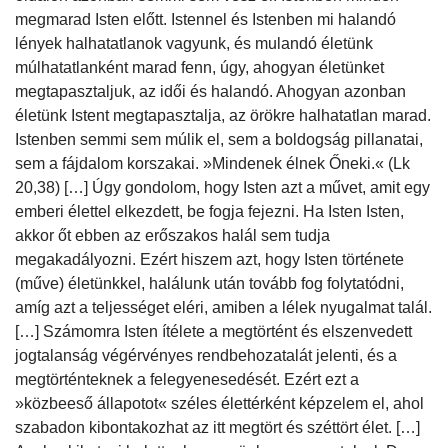
megmarad Isten előtt. Istennel és Istenben mi halandó
lények halhatatlanok vagyunk, és mulandó életünk
múlhatatlanként marad fenn, úgy, ahogyan életünket
megtapasztaljuk, az idői és halandó. Ahogyan azonban
életünk Istent megtapasztalja, az örökre halhatatlan marad.
Istenben semmi sem múlik el, sem a boldogság pillanatai,
sem a fájdalom korszakai. »Mindenek élnek Őneki.« (Lk
20,38) […] Úgy gondolom, hogy Isten azt a művet, amit egy
emberi élettel elkezdett, be fogja fejezni. Ha Isten Isten,
akkor őt ebben az erőszakos halál sem tudja
megakadályozni. Ezért hiszem azt, hogy Isten története
(műve) életünkkel, halálunk után tovább fog folytatódni,
amíg azt a teljességet eléri, amiben a lélek nyugalmat talál.
[…] Számomra Isten ítélete a megtörtént és elszenvedett
jogtalanság végérvényes rendbehozatalát jelenti, és a
megtörténteknek a felegyenesedését. Ezért ezt a
»közbeeső állapotot« széles élettérként képzelem el, ahol
szabadon kibontakozhat az itt megtört és széttört élet. […]