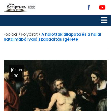
Főoldal
/
Folyóirat
/
A halottak állapota és a halál
hatalmából való szabadítás ígérete
június
30.