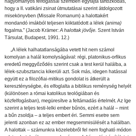
hagyományos felfogással szemben egyfajta tartózkodás,
hogy a II. vatikáni zsinat útmutatásai szerint átdolgozott
misekönyvben (Missale Romanum) a halottakért
mondandó imákból teljesen kiiktatódott a lélek
(anima)
fogalma.” (Jacob Krämer:
A halottak jövője.
Szent István
Társulat, Budapest, 1991. 12.)
„A lélek halhatatlanságába vetett hit nem számol
komolyan a halál komolyságával: régi, platonikus-orfikus
eredetű meggyőződés szerint csak a test kerül halálba, a
lélek-szubsztancia kikerüli azt. Sok más, idegen hatással
együtt ez a filozófiai-mitikus gondolat is átkerült a
kereszténységbe, és elfoglalta a biblikus reménység helyét
(különösen a római katolikus teológiában és
közfelfogásban), megüresítve a feltámadás értelmét. Az Ige
szerint a teljes testi-lelki ember bűnös, ezért a halál – mint
a bűn zsoldja – a teljes embert éri. Semmi esetre sem
jelenti azonban ez az ember megsemmisülését a halálban.
A halottak – számunkra közelebbről fel nem fogható módon