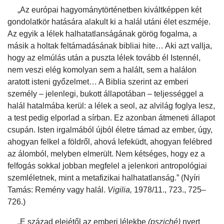
„Az európai hagyománytörténetben kiváltképpen két
gondolatkör hatására alakult ki a halál utáni élet eszméje.
Az egyik a lélek halhatatlanságának görög fogalma, a
másik a holtak feltámadásának bibliai hite… Aki azt vallja,
hogy az elmúlás után a puszta lélek tovább él Istennél,
nem veszi elég komolyan sem a halált, sem a halálon
aratott isteni győzelmet… A Biblia szerint az emberi
személy – jelenlegi, bukott állapotában – teljességgel a
halál hatalmába kerül: a lélek a seol, az alvilág foglya lesz,
a test pedig elporlad a sírban. Ez azonban átmeneti állapot
csupán. Isten irgalmából újból életre támad az ember, úgy,
ahogyan felkel a földről, ahová lefeküdt, ahogyan felébred
az álomból, melyben elmerült. Nem kétséges, hogy ez a
felfogás sokkal jobban megfelel a jelenkori antropológiai
szemléletnek, mint a metafizikai halhatatlanság.” (Nyíri
Tamás: Remény vagy halál.
Vigilia,
1978/11., 723., 725–
726.)
„E század elejétől az emberi lélekbe
(psziché)
nyert