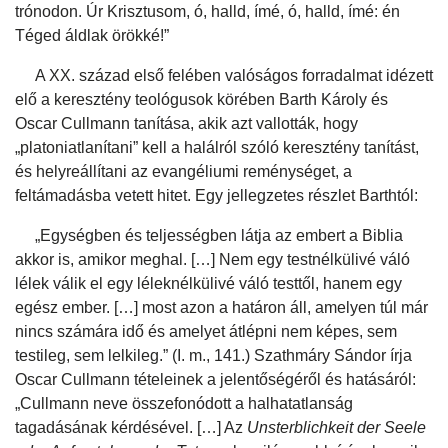
trónodon. Úr Krisztusom, ó, halld, ímé, ó, halld, ímé: én
Téged áldlak örökké!”
A XX. század első felében valóságos forradalmat idézett
elő a keresztény teológusok körében Barth Károly és
Oscar Cullmann tanítása, akik azt vallották, hogy
„platoniatlanítani” kell a halálról szóló keresztény tanítást,
és helyreállítani az evangéliumi reménységet, a
feltámadásba vetett hitet. Egy jellegzetes részlet Barthtól:
„Egységben és teljességben látja az embert a Biblia
akkor is, amikor meghal. […] Nem egy testnélkülivé váló
lélek válik el egy léleknélkülivé váló testtől, hanem egy
egész ember. […] most azon a határon áll, amelyen túl már
nincs számára idő és amelyet átlépni nem képes, sem
testileg, sem lelkileg.” (I. m., 141.) Szathmáry Sándor írja
Oscar Cullmann tételeinek a jelentőségéről és hatásáról:
„Cullmann neve összefonódott a halhatatlanság
tagadásának kérdésével. […] Az
Unsterblichkeit der Seele