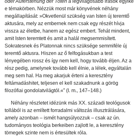
oder Auferstehung der Toten
a legvilágosabb írások egyike
e témakörben. Nézzük most már könyvének néhány
megállapítását: »Okvetlenül szükség van Isten új teremtő
aktusára, mely az embernek nem csak egy részét hívja
vissza az életbe, hanem az egész embert. Tehát mindent,
amit Isten teremtett és amit a halál megsemmisített.
Sokratesnek és Platonnak nincs szüksége semmiféle új
teremtő aktusra. Hiszen az ő felfogásukban a test
lényegében rossz és így nem kell, hogy tovább éljen. Az a
rész pedig, amelynek tovább kell élnie, a lélek, egyáltalán
meg sem hal. Ha meg akarjuk érteni a keresztény
feltámadáshitet, teljesen el kell szakadnunk a görög
filozófiai gondolatvilágtól.«” (I. m., 147–148.)
Néhány részletet idézünk más XX. századi teológusok
tollából is az említett forradalmi változás illusztrálására,
amely azonban – ismét hangsúlyozzuk – csak az ún.
tudományos teológia berkeiben zajlott le, a keresztény
tömegek szinte nem is értesültek róla.