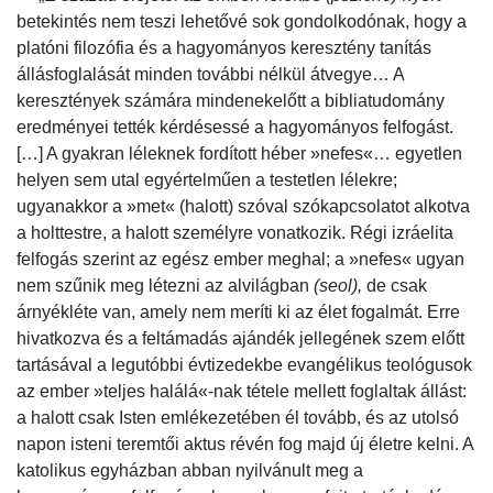
betekintés nem teszi lehetővé sok gondolkodónak, hogy a
platóni filozófia és a hagyományos keresztény tanítás
állásfoglalását minden további nélkül átvegye… A
keresztények számára mindenekelőtt a bibliatudomány
eredményei tették kérdésessé a hagyományos felfogást.
[…] A gyakran léleknek fordított héber »nefes«… egyetlen
helyen sem utal egyértelműen a testetlen lélekre;
ugyanakkor a »met« (halott) szóval szókapcsolatot alkotva
a holttestre, a halott személyre vonatkozik. Régi izráelita
felfogás szerint az egész ember meghal; a »nefes« ugyan
nem szűnik meg létezni az alvilágban
(seol),
de csak
árnyékléte van, amely nem meríti ki az élet fogalmát. Erre
hivatkozva és a feltámadás ajándék jellegének szem előtt
tartásával a legutóbbi évtizedekbe evangélikus teológusok
az ember »teljes halálá«-nak tétele mellett foglaltak állást:
a halott csak Isten emlékezetében él tovább, és az utolsó
napon isteni teremtői aktus révén fog majd új életre kelni. A
katolikus egyházban abban nyilvánult meg a