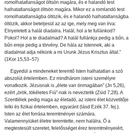
romolhatatlanságot öltsön magára, és e halandó test
halhatatlanságot öltsön magára. Mikor ez a romlandó test
romolhatatlanságba öltözik, és e halandó halhatatlanságba
öltözik, akkor beteljesül az az ige, mely meg van írva:
Elnyeletett a halál diadalra. Halál, hol a te fullánkod?
Pokol? Hol a te diadalmad? A halál fullánkja pedig a bűn, a
bűn ereje pedig a törvény. De hála az Istennek, aki a
diadalmat adja nékünk a mi Urunk Jézus Krisztus által.”
(1Kor 15,53–57)
Egyedül a mindeneket teremtő Isten halhatatlan a szó
abszolút értelemben. Ez mindhárom isteni személyre
vonatkozik. Jézusnak is „élete van önmagában” (Jn 5,26),
ezért „örök, tökéletes Fiú”-nak is neveztetik (Zsid 7,28). A
Szentlélek pedig maga az életadó, az isteni élet közvetítője
lelki és fizikai értelemben, egyaránt (lásd Ezék 37. fej.).
Isten az élet forrása teremtményei számára.
Valamennyiüket életre teremtette, nem halálra. Ő a
megtestesült szeretet, felelősséget érez teremtményeiért,