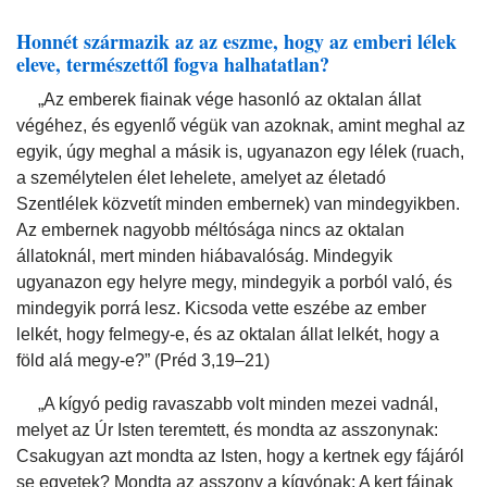
Honnét származik az az eszme, hogy az emberi lélek
eleve, természettől fogva halhatatlan?
„Az emberek fiainak vége hasonló az oktalan állat
végéhez, és egyenlő végük van azoknak, amint meghal az
egyik, úgy meghal a másik is, ugyanazon egy lélek (ruach,
a személytelen élet lehelete, amelyet az életadó
Szentlélek közvetít minden embernek) van mindegyikben.
Az embernek nagyobb méltósága nincs az oktalan
állatoknál, mert minden hiábavalóság. Mindegyik
ugyanazon egy helyre megy, mindegyik a porból való, és
mindegyik porrá lesz. Kicsoda vette eszébe az ember
lelkét, hogy felmegy-e, és az oktalan állat lelkét, hogy a
föld alá megy-e?” (Préd 3,19–21)
„A kígyó pedig ravaszabb volt minden mezei vadnál,
melyet az Úr Isten teremtett, és mondta az asszonynak:
Csakugyan azt mondta az Isten, hogy a kertnek egy fájáról
se egyetek? Mondta az asszony a kígyónak: A kert fáinak