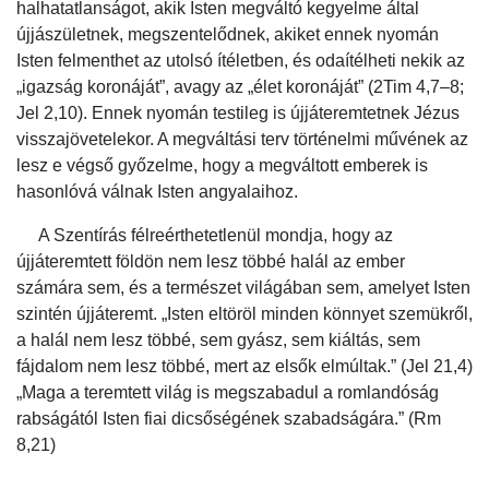
halhatatlanságot, akik Isten megváltó kegyelme által
újjászületnek, megszentelődnek, akiket ennek nyomán
Isten felmenthet az utolsó ítéletben, és odaítélheti nekik az
„igazság koronáját”, avagy az „élet koronáját” (2Tim 4,7–8;
Jel 2,10). Ennek nyomán testileg is újjáteremtetnek Jézus
visszajövetelekor. A megváltási terv történelmi művének az
lesz e végső győzelme, hogy a megváltott emberek is
hasonlóvá válnak Isten angyalaihoz.
A Szentírás félreérthetetlenül mondja, hogy az
újjáteremtett földön nem lesz többé halál az ember
számára sem, és a természet világában sem, amelyet Isten
szintén újjáteremt. „Isten eltöröl minden könnyet szemükről,
a halál nem lesz többé, sem gyász, sem kiáltás, sem
fájdalom nem lesz többé, mert az elsők elmúltak.” (Jel 21,4)
„Maga a teremtett világ is megszabadul a romlandóság
rabságától Isten fiai dicsőségének szabadságára.” (Rm
8,21)