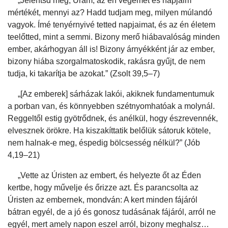
„Jelentsd meg, Uram, az én végemet és napjaim
mértékét, mennyi az? Hadd tudjam meg, milyen múlandó
vagyok. Ímé tenyérnyivé tetted napjaimat, és az én életem
teelőtted, mint a semmi. Bizony merő hiábavalóság minden
ember, akárhogyan áll is! Bizony árnyékként jár az ember,
bizony hiába szorgalmatoskodik, rakásra gyűjt, de nem
tudja, ki takarítja be azokat.” (Zsolt 39,5–7)
„[Az emberek] sárházak lakói, akiknek fundamentumuk
a porban van, és könnyebben szétnyomhatóak a molynál.
Reggeltől estig gyötrődnek, és anélkül, hogy észrevennék,
elvesznek örökre. Ha kiszakíttatik belőlük sátoruk kötele,
nem halnak-e meg, éspedig bölcsesség nélkül?” (Jób
4,19–21)
„Vette az Úristen az embert, és helyezte őt az Éden
kertbe, hogy művelje és őrizze azt. És parancsolta az
Úristen az embernek, mondván: A kert minden fájáról
bátran egyél, de a jó és gonosz tudásának fájáról, arról ne
egyél, mert amely napon eszel arról, bizony meghalsz…