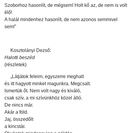
Szoborhoz hasonlít, de mégsem! Holt kő az, de nem is volt
élő!
A halál mindenhez hasonlít, de nem azonos semmivel
sem!”
Kosztolányi Dezső:
Halotti beszéd
(részletek)
„Látjátok feleim, egyszerre meghalt
és itt hagyott minket magunkra. Megcsalt.
Ismertük őt. Nem volt nagy és kiváló,
csak szív, a mi szívünkhöz közel álló.
De nincs már.
Akár a föld.
Jaj, összedőlt
a kincstár.