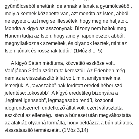
gyümölcséből ehetünk, de annak a fának a gyümölcséből,
mely a kertnek közepette van, azt mondta az Isten, abból
ne egyetek, azt meg se illessétek, hogy meg ne haljatok.
Mondta a kígyó az asszonynak: Bizony nem haltok meg.
Hanem tudja az Isten, hogy amely napon esztek abból,
megnyilatkoznak szemeitek, és olyanok lesztek, mint az
Isten, jónak és rossznak tudói.” (1Móz 3,1–5)
A kígyó Sátán médiuma, közvetítő eszköze volt.
Valójában Sátán szólt rajta keresztül. Az Édenben még
nem az a visszataszító állat volt, mint amilyennek ma
ismerjük. A „ravaszabb”-nak fordított eredeti héber szó
jelentése: „okosabb”. A kígyó eredetileg bizonyára a
„legintelligensebb”, legmagasabb rendű, központi
idegrendszerrel rendelkező állat volt, ezért választotta
eszközül az ellenség. Isten a bűneset után megváltoztatta
az alakját: olyanná formálta, hogy példázza a bűn utálatos,
visszataszító természetét. (1Móz 3,14)