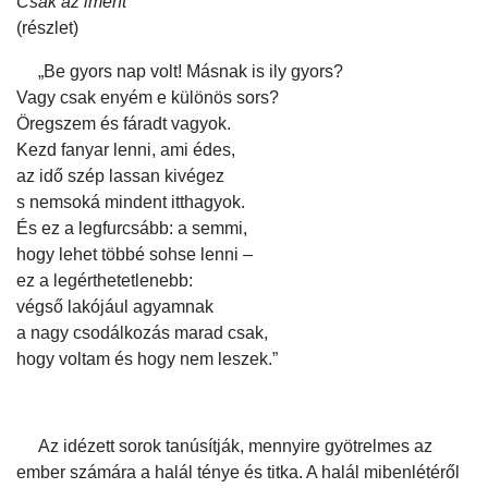
Csak az imént
(részlet)
„Be gyors nap volt! Másnak is ily gyors?
Vagy csak enyém e különös sors?
Öregszem és fáradt vagyok.
Kezd fanyar lenni, ami édes,
az idő szép lassan kivégez
s nemsoká mindent itthagyok.
És ez a legfurcsább: a semmi,
hogy lehet többé sohse lenni –
ez a legérthetetlenebb:
végső lakójául agyamnak
a nagy csodálkozás marad csak,
hogy voltam és hogy nem leszek.”
Az idézett sorok tanúsítják, mennyire gyötrelmes az
ember számára a halál ténye és titka. A halál mibenlétéről