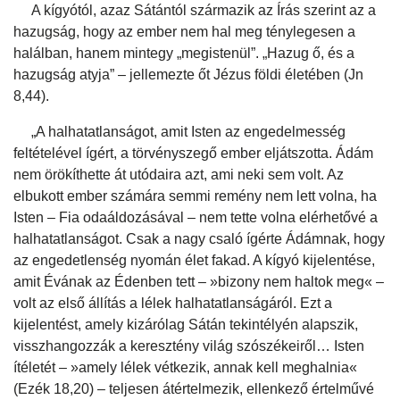
A kígyótól, azaz Sátántól származik az Írás szerint az a
hazugság, hogy az ember nem hal meg ténylegesen a
halálban, hanem mintegy „megistenül”. „Hazug ő, és a
hazugság atyja” – jellemezte őt Jézus földi életében (Jn
8,44).
„A halhatatlanságot, amit Isten az engedelmesség
feltételével ígért, a törvényszegő ember eljátszotta. Ádám
nem örökíthette át utódaira azt, ami neki sem volt. Az
elbukott ember számára semmi remény nem lett volna, ha
Isten – Fia odaáldozásával – nem tette volna elérhetővé a
halhatatlanságot. Csak a nagy csaló ígérte Ádámnak, hogy
az engedetlenség nyomán élet fakad. A kígyó kijelentése,
amit Évának az Édenben tett – »bizony nem haltok meg« –
volt az első állítás a lélek halhatatlanságáról. Ezt a
kijelentést, amely kizárólag Sátán tekintélyén alapszik,
visszhangozzák a keresztény világ szószékeiről… Isten
ítéletét – »amely lélek vétkezik, annak kell meghalnia«
(Ezék 18,20) – teljesen átértelmezik, ellenkező értelművé