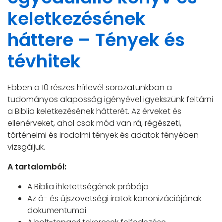
keletkezésének
háttere – Tények és
tévhitek
Ebben a 10 részes hírlevél sorozatunkban a
tudományos alaposság igényével igyekszünk feltárni
a Biblia keletkezésének hátterét. Az érveket és
ellenérveket, ahol csak mód van rá, régészeti,
történelmi és irodalmi tények és adatok fényében
vizsgáljuk.
A tartalomból:
A Biblia ihletettségének próbája
Az ó- és újszövetségi iratok kanonizációjának
dokumentumai