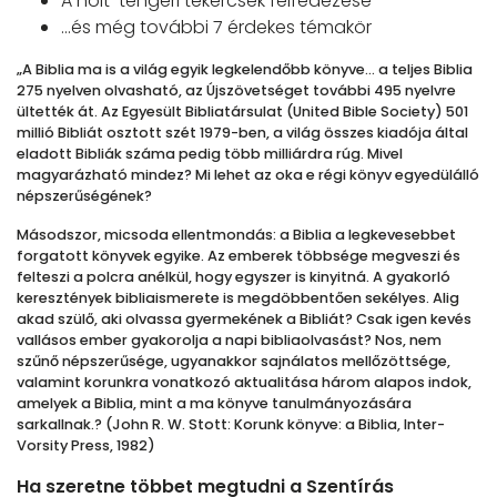
A holt-tengeri tekercsek felfedezése
…és még további 7 érdekes témakör
„A Biblia ma is a világ egyik legkelendőbb könyve… a teljes Biblia
275 nyelven olvasható, az Újszövetséget további 495 nyelvre
ültették át. Az Egyesült Bibliatársulat (United Bible Society) 501
millió Bibliát osztott szét 1979-ben, a világ összes kiadója által
eladott Bibliák száma pedig több milliárdra rúg. Mivel
magyarázható mindez? Mi lehet az oka e régi könyv egyedülálló
népszerűségének?
Másodszor, micsoda ellentmondás: a Biblia a legkevesebbet
forgatott könyvek egyike. Az emberek többsége megveszi és
felteszi a polcra anélkül, hogy egyszer is kinyitná. A gyakorló
keresztények bibliaismerete is megdöbbentően sekélyes. Alig
akad szülő, aki olvassa gyermekének a Bibliát? Csak igen kevés
vallásos ember gyakorolja a napi bibliaolvasást? Nos, nem
szűnő népszerűsége, ugyanakkor sajnálatos mellőzöttsége,
valamint korunkra vonatkozó aktualitása három alapos indok,
amelyek a Biblia, mint a ma könyve tanulmányozására
sarkallnak.? (John R. W. Stott: Korunk könyve: a Biblia, Inter-
Vorsity Press, 1982)
Ha szeretne többet megtudni a Szentírás