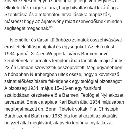
következetesen egyházi-teológiai jellegű volt. Egyrészt
elkötelezték magukat arra, hogy hitvallásukat kizárólag a
Szentírásra és a reformátori hitvallásokra alapozzák,
másrészt hogy az árjatörvény miatt szenvedőknek minden
5
segítséget megadnak.”
Niemöller és társai különböző zsinatok összehívásával
erősítették álláspontjukat és egységüket. Az első ülést
1934. január 3–4-én Wuppertal város Barmen nevű
kerületének református templomában tartották, majd április
22-én Ulmban szerveztek összejövetelt. Még ugyanebben
a hónapban Nürnbergben ültek össze, hogy a következő
zsinat előkészítésére felkérjenek egy teológiai bizottságot.
A bizottság 1934. május 15–16-án egy frankfurti
szállodában készítette elő a Barmeni Teológiai Nyilatkozat
tervezetét. Ennek alapja a Karl Barth által 1934 májusában
megfogalmazott ún. Bonni Tételek voltak. Fia, Christoph
Barth szerint Barth már 1933 óta foglalkozott az aktuális
helyzet által megkívánt, alapvető teológiai nyilatkozat