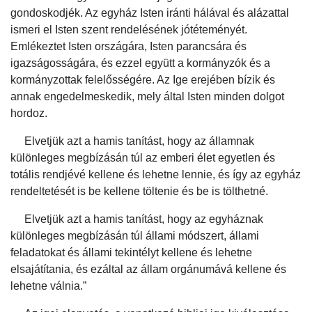
gondoskodjék. Az egyház Isten iránti hálával és alázattal
ismeri el Isten szent rendelésének jótéteményét.
Emlékeztet Isten országára, Isten parancsára és
igazságosságára, és ezzel együtt a kormányzók és a
kormányzottak felelősségére. Az Ige erejében bízik és
annak engedelmeskedik, mely által Isten minden dolgot
hordoz.
Elvetjük azt a hamis tanítást, hogy az államnak
különleges megbízásán túl az emberi élet egyetlen és
totális rendjévé kellene és lehetne lennie, és így az egyház
rendeltetését is be kellene töltenie és be is tölthetné.
Elvetjük azt a hamis tanítást, hogy az egyháznak
különleges megbízásán túl állami módszert, állami
feladatokat és állami tekintélyt kellene és lehetne
elsajátítania, és ezáltal az állam orgánumává kellene és
lehetne válnia.”