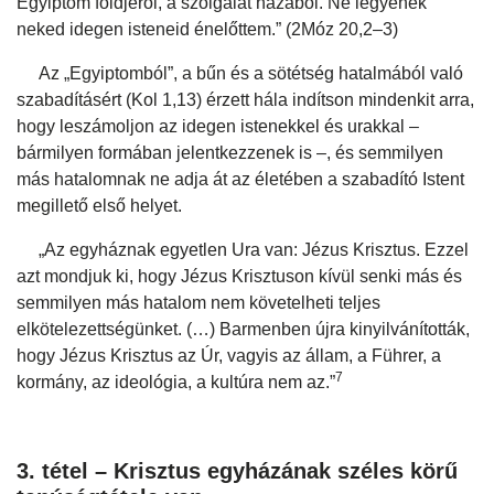
Egyiptom földjéről, a szolgálat házából. Ne legyenek
neked idegen isteneid énelőttem.” (2Móz 20,2–3)
Az „Egyiptomból”, a bűn és a sötétség hatalmából való
szabadításért (Kol 1,13) érzett hála indítson mindenkit arra,
hogy leszámoljon az idegen istenekkel és urakkal –
bármilyen formában jelentkezzenek is –, és semmilyen
más hatalomnak ne adja át az életében a szabadító Istent
megillető első helyet.
„Az egyháznak egyetlen Ura van: Jézus Krisztus. Ezzel
azt mondjuk ki, hogy Jézus Krisztuson kívül senki más és
semmilyen más hatalom nem követelheti teljes
elkötelezettségünket. (…) Barmenben újra kinyilvánították,
hogy Jézus Krisztus az Úr, vagyis az állam, a Führer, a
7
kormány, az ideológia, a kultúra nem az.”
3. tétel – Krisztus egyházának széles körű