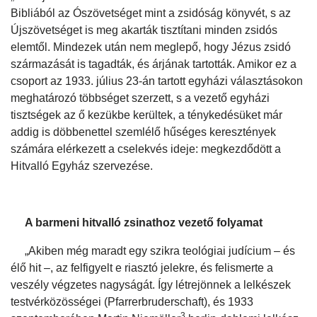
Bibliából az Ószövetséget mint a zsidóság könyvét, s az
Újszövetséget is meg akarták tisztítani minden zsidós
elemtől. Mindezek után nem meglepő, hogy Jézus zsidó
származását is tagadták, és árjának tartották. Amikor ez a
csoport az 1933. július 23-án tartott egyházi választásokon
meghatározó többséget szerzett, s a vezető egyházi
tisztségek az ő kezükbe kerültek, a ténykedésüket már
addig is döbbenettel szemlélő hűséges keresztények
számára elérkezett a cselekvés ideje: megkezdődött a
Hitvalló Egyház szervezése.
A barmeni hitvalló zsinathoz vezető folyamat
„Akiben még maradt egy szikra teológiai judícium – és
élő hit –, az felfigyelt e riasztó jelekre, és felismerte a
veszély végzetes nagyságát. Így létrejönnek a lelkészek
testvérközösségei (Pfarrerbruderschaft), és 1933
3