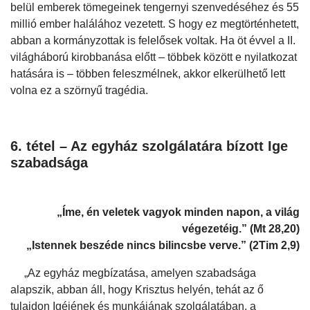
belül emberek tömegeinek tengernyi szenvedéséhez és 55
millió ember halálához vezetett. S hogy ez megtörténhetett,
abban a kormányzottak is felelősek voltak. Ha öt évvel a II.
világháború kirobbanása előtt – többek között e nyilatkozat
hatására is – többen feleszmélnek, akkor elkerülhető lett
volna ez a szörnyű tragédia.
6. tétel – Az egyház szolgálatára bízott Ige
szabadsága
„Íme, én veletek vagyok minden napon, a világ
végezetéig.” (Mt 28,20)
„Istennek beszéde nincs bilincsbe verve.” (2Tim 2,9)
„Az egyház megbízatása, amelyen szabadsága
alapszik, abban áll, hogy Krisztus helyén, tehát az ő
tulajdon Igéjének és munkájának szolgálatában, a