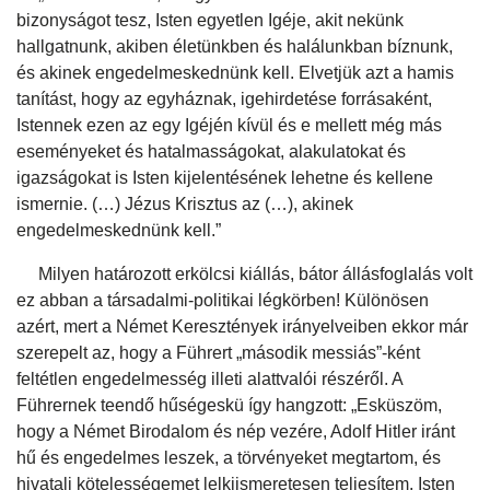
bizonyságot tesz, Isten egyetlen Igéje, akit nekünk
hallgatnunk, akiben életünkben és halálunkban bíznunk,
és akinek engedelmeskednünk kell. Elvetjük azt a hamis
tanítást, hogy az egyháznak, igehirdetése forrásaként,
Istennek ezen az egy Igéjén kívül és e mellett még más
eseményeket és hatalmasságokat, alakulatokat és
igazságokat is Isten kijelentésének lehetne és kellene
ismernie. (…) Jézus Krisztus az (…), akinek
engedelmeskednünk kell.”
Milyen határozott erkölcsi kiállás, bátor állásfoglalás volt
ez abban a társadalmi-politikai légkörben! Különösen
azért, mert a Német Keresztények irányelveiben ekkor már
szerepelt az, hogy a Führert „második messiás”-ként
feltétlen engedelmesség illeti alattvalói részéről. A
Führernek teendő hűségeskü így hangzott: „Esküszöm,
hogy a Német Birodalom és nép vezére, Adolf Hitler iránt
hű és engedelmes leszek, a törvényeket megtartom, és
hivatali kötelességemet lelkiismeretesen teljesítem. Isten