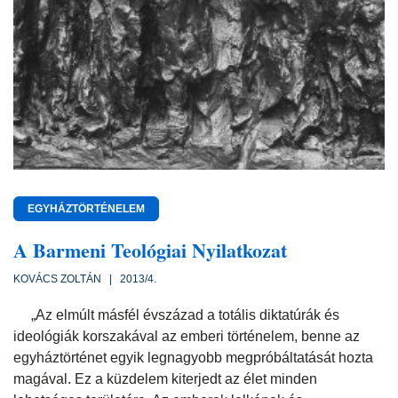
EGYHÁZTÖRTÉNELEM
A Barmeni Teológiai Nyilatkozat
KOVÁCS ZOLTÁN | 2013/4.
„Az elmúlt másfél évszázad a totális diktatúrák és
ideológiák korszakával az emberi történelem, benne az
egyháztörténet egyik legnagyobb megpróbáltatását hozta
magával. Ez a küzdelem kiterjedt az élet minden