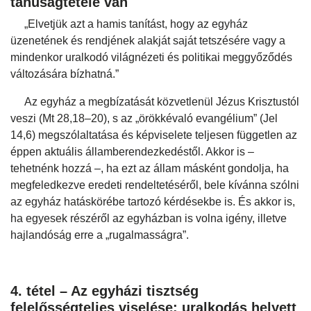
tanúságtétele van
„Elvetjük azt a hamis tanítást, hogy az egyház
üzenetének és rendjének alakját saját tetszésére vagy a
mindenkor uralkodó világnézeti és politikai meggyőződés
változására bízhatná.”
Az egyház a megbízatását közvetlenül Jézus Krisztustól
veszi (Mt 28,18–20), s az „örökkévaló evangélium” (Jel
14,6) megszólaltatása és képviselete teljesen független az
éppen aktuális államberendezkedéstől. Akkor is –
tehetnénk hozzá –, ha ezt az állam másként gondolja, ha
megfeledkezve eredeti rendeltetéséről, bele kívánna szólni
az egyház hatáskörébe tartozó kérdésekbe is. És akkor is,
ha egyesek részéről az egyházban is volna igény, illetve
hajlandóság erre a „rugalmasságra”.
4. tétel – Az egyházi tisztség
felelősségteljes viselése: uralkodás helyett