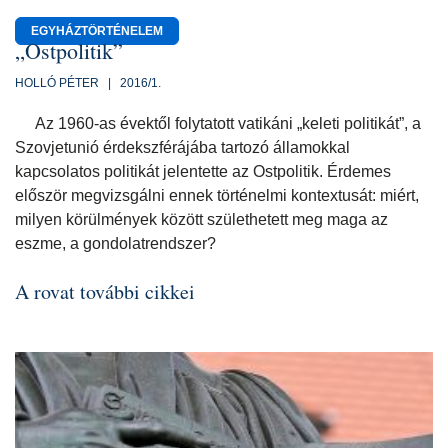
EGYHÁZTÖRTÉNELEM
„Ostpolitik”
HOLLÓ PÉTER | 2016/1.
Az 1960-as évektől folytatott vatikáni „keleti politikát”, a
Szovjetunió érdekszférájába tartozó államokkal
kapcsolatos politikát jelentette az Ostpolitik. Érdemes
először megvizsgálni ennek történelmi kontextusát: miért,
milyen körülmények között születhetett meg maga az
eszme, a gondolatrendszer?
A rovat további cikkei