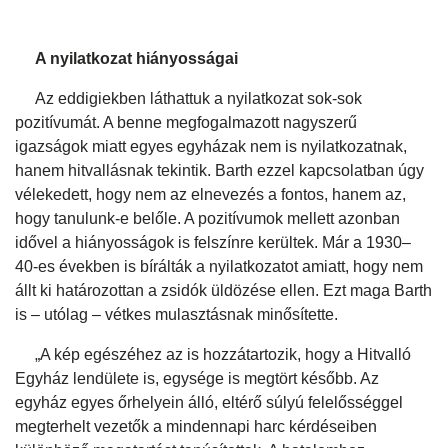
A nyilatkozat hiányosságai
Az eddigiekben láthattuk a nyilatkozat sok-sok
pozitívumát. A benne megfogalmazott nagyszerű
igazságok miatt egyes egyházak nem is nyilatkozatnak,
hanem hitvallásnak tekintik. Barth ezzel kapcsolatban úgy
vélekedett, hogy nem az elnevezés a fontos, hanem az,
hogy tanulunk-e belőle. A pozitívumok mellett azonban
idővel a hiányosságok is felszínre kerültek. Már a 1930–
40-es években is bírálták a nyilatkozatot amiatt, hogy nem
állt ki határozottan a zsidók üldözése ellen. Ezt maga Barth
is – utólag – vétkes mulasztásnak minősítette.
„A kép egészéhez az is hozzátartozik, hogy a Hitvalló
Egyház lendülete is, egysége is megtört később. Az
egyház egyes őrhelyein álló, eltérő súlyú felelősséggel
megterhelt vezetők a mindennapi harc kérdéseiben