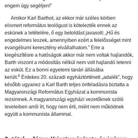
engem úgy segéljen!”
Amikor Karl Barthot, az ekkor már széles körben
elismert református teológust is kötelezték ennek az
eskünek a letételére, ő egy betoldást javasolt: „Hű és
engedelmes leszek, amennyiben ezért a felelősséget mint
evangéliumi keresztény elvállalhatom.” Erre a
kiegészítésre a hatóságok akkor már nem voltak hajlandók,
Barth viszont a módosítás nélkül nem volt hajlandó letenni
az esküt. Ez a bonni egyetemi tanári állásába
6
került.
Érdekes 20. századi egyháztörténeti „adalék”, hogy
később ugyanez a Karl Barth teljes önfeladásra biztatta a
Magyarországi Református Egyházat a kommunista
rezsimnek. A magyarországi egyházi vezetőknek szóló
leveleiben arról írt, hogy nem érti, miért nem működnek
együtt a kommunista állammal.