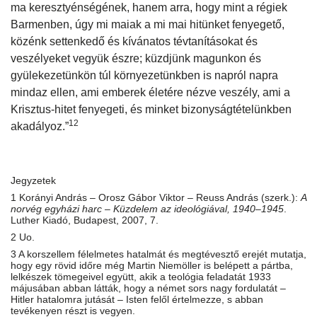
ma keresztyénségének, hanem arra, hogy mint a régiek
Barmenben, úgy mi maiak a mi mai hitünket fenyegető,
közénk settenkedő és kívánatos tévtanításokat és
veszélyeket vegyük észre; küzdjünk magunkon és
gyülekezetünkön túl környezetünkben is napról napra
mindaz ellen, ami emberek életére nézve veszély, ami a
Krisztus-hitet fenyegeti, és minket bizonyságtételünkben
12
akadályoz.”
Jegyzetek
1 Korányi András – Orosz Gábor Viktor – Reuss András (szerk.):
A
norvég egyházi harc – Küzdelem az ideológiával, 1940–1945
.
Luther Kiadó, Budapest, 2007, 7.
2 Uo.
3 A korszellem félelmetes hatalmát és megtévesztő erejét mutatja,
hogy egy rövid időre még Martin Niemöller is belépett a pártba,
lelkészek tömegeivel együtt, akik a teológia feladatát 1933
májusában abban látták, hogy a német sors nagy fordulatát –
Hitler hatalomra jutását – Isten felől értelmezze, s abban
tevékenyen részt is vegyen.