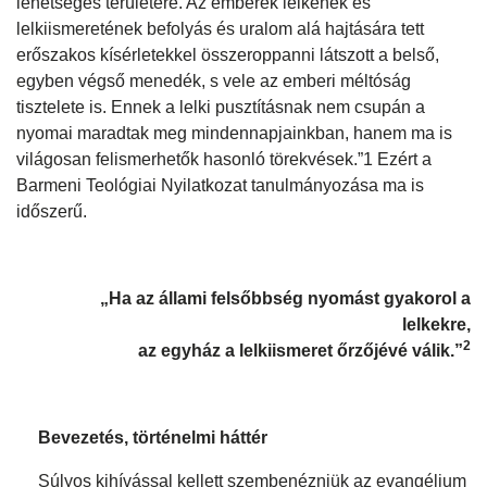
lehetséges területére. Az emberek lelkének és
lelkiismeretének befolyás és uralom alá hajtására tett
erőszakos kísérletekkel összeroppanni látszott a belső,
egyben végső menedék, s vele az emberi méltóság
tisztelete is. Ennek a lelki pusztításnak nem csupán a
nyomai maradtak meg mindennapjainkban, hanem ma is
világosan felismerhetők hasonló törekvések.”1 Ezért a
Barmeni Teológiai Nyilatkozat tanulmányozása ma is
időszerű.
„Ha az állami felsőbbség nyomást gyakorol a
lelkekre,
2
az egyház a lelkiismeret őrzőjévé válik.”
Bevezetés, történelmi háttér
Súlyos kihívással kellett szembenézniük az evangélium