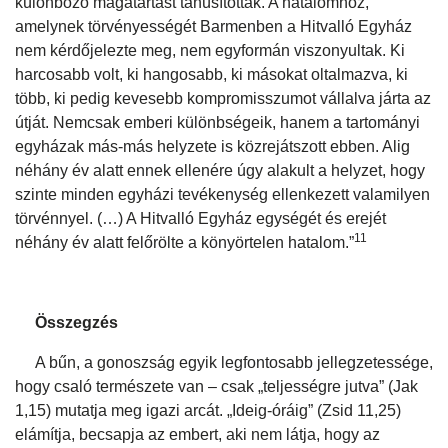
különböző magatartást tanúsítottak. A hatalomhoz,
amelynek törvényességét Barmenben a Hitvalló Egyház
nem kérdőjelezte meg, nem egyformán viszonyultak. Ki
harcosabb volt, ki hangosabb, ki másokat oltalmazva, ki
több, ki pedig kevesebb kompromisszumot vállalva járta az
útját. Nemcsak emberi különbségeik, hanem a tartományi
egyházak más-más helyzete is közrejátszott ebben. Alig
néhány év alatt ennek ellenére úgy alakult a helyzet, hogy
szinte minden egyházi tevékenység ellenkezett valamilyen
törvénnyel. (…) A Hitvalló Egyház egységét és erejét
11
néhány év alatt felőrölte a könyörtelen hatalom.”
Összegzés
A bűn, a gonoszság egyik legfontosabb jellegzetessége,
hogy csaló természete van – csak „teljességre jutva” (Jak
1,15) mutatja meg igazi arcát. „Ideig-óráig” (Zsid 11,25)
elámítja, becsapja az embert, aki nem látja, hogy az