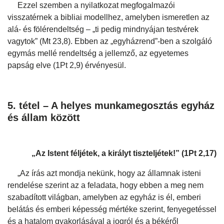
Ezzel szemben a nyilatkozat megfogalmazói
visszatérnek a bibliai modellhez, amelyben ismeretlen az
alá- és fölérendeltség – „ti pedig mindnyájan testvérek
vagytok” (Mt 23,8). Ebben az „egyházrend”-ben a szolgáló
egymás mellé rendeltség a jellemző, az egyetemes
papság elve (1Pt 2,9) érvényesül.
5. tétel – A helyes munkamegosztás egyház
és állam között
„Az Istent féljétek, a királyt tiszteljétek!” (1Pt 2,17)
„Az írás azt mondja nekünk, hogy az államnak isteni
rendelése szerint az a feladata, hogy ebben a meg nem
szabadított világban, amelyben az egyház is él, emberi
belátás és emberi képesség mértéke szerint, fenyegetéssel
és a hatalom gyakorlásával a jogról és a békéről