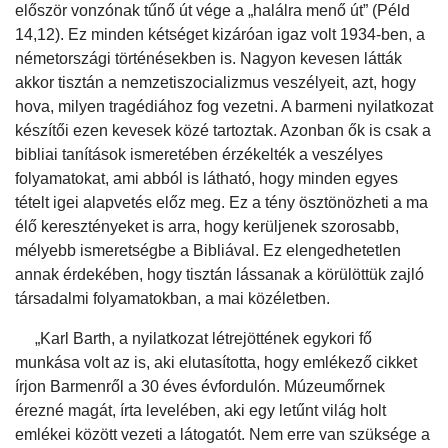
először vonzónak tűnő út vége a „halálra menő út” (Péld
14,12). Ez minden kétséget kizáróan igaz volt 1934-ben, a
németországi történésekben is. Nagyon kevesen látták
akkor tisztán a nemzetiszocializmus veszélyeit, azt, hogy
hova, milyen tragédiához fog vezetni. A barmeni nyilatkozat
készítői ezen kevesek közé tartoztak. Azonban ők is csak a
bibliai tanítások ismeretében érzékelték a veszélyes
folyamatokat, ami abból is látható, hogy minden egyes
tételt igei alapvetés előz meg. Ez a tény ösztönözheti a ma
élő keresztényeket is arra, hogy kerüljenek szorosabb,
mélyebb ismeretségbe a Bibliával. Ez elengedhetetlen
annak érdekében, hogy tisztán lássanak a körülöttük zajló
társadalmi folyamatokban, a mai közéletben.
„Karl Barth, a nyilatkozat létrejöttének egykori fő
munkása volt az is, aki elutasította, hogy emlékező cikket
írjon Barmenről a 30 éves évfordulón. Múzeumőrnek
érezné magát, írta levelében, aki egy letűnt világ holt
emlékei között vezeti a látogatót. Nem erre van szüksége a