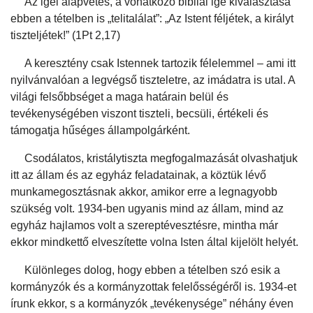
Az igei alapvetés, a vonatkozó bibliai ige kiválasztása
ebben a tételben is „telitalálat”: „Az Istent féljétek, a királyt
tiszteljétek!” (1Pt 2,17)
A keresztény csak Istennek tartozik félelemmel – ami itt
nyilvánvalóan a legvégső tiszteletre, az imádatra is utal. A
világi felsőbbséget a maga határain belül és
tevékenységében viszont tiszteli, becsüli, értékeli és
támogatja hűséges állampolgárként.
Csodálatos, kristálytiszta megfogalmazását olvashatjuk
itt az állam és az egyház feladatainak, a köztük lévő
munkamegosztásnak akkor, amikor erre a legnagyobb
szükség volt. 1934-ben ugyanis mind az állam, mind az
egyház hajlamos volt a szereptévesztésre, mintha már
ekkor mindkettő elveszítette volna Isten által kijelölt helyét.
Különleges dolog, hogy ebben a tételben szó esik a
kormányzók és a kormányzottak felelősségéről is. 1934-et
írunk ekkor, s a kormányzók „tevékenysége” néhány éven