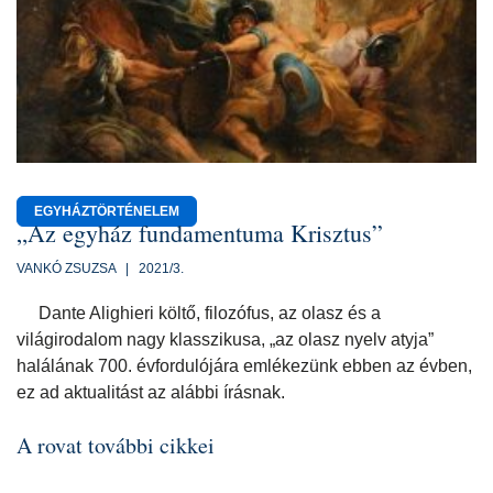
EGYHÁZTÖRTÉNELEM
„Az egyház fundamentuma Krisztus”
VANKÓ ZSUZSA | 2021/3.
Dante Alighieri költő, filozófus, az olasz és a
világirodalom nagy klasszikusa, „az olasz nyelv atyja”
halálának 700. évfordulójára emlékezünk ebben az évben,
ez ad aktualitást az alábbi írásnak.
A rovat további cikkei