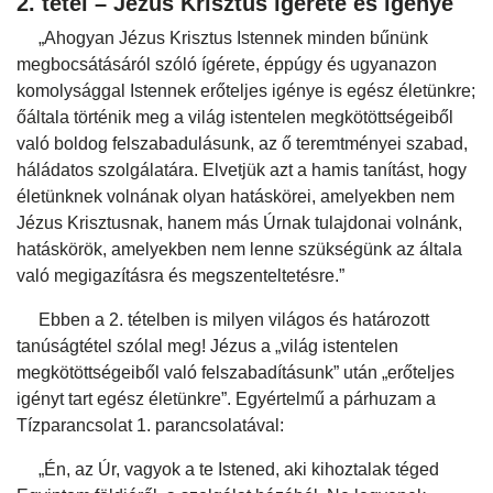
2. tétel – Jézus Krisztus ígérete és igénye
„Ahogyan Jézus Krisztus Istennek minden bűnünk
megbocsátásáról szóló ígérete, éppúgy és ugyanazon
komolysággal Istennek erőteljes igénye is egész életünkre;
őáltala történik meg a világ istentelen megkötöttségeiből
való boldog felszabadulásunk, az ő teremtményei szabad,
háládatos szolgálatára. Elvetjük azt a hamis tanítást, hogy
életünknek volnának olyan hatáskörei, amelyekben nem
Jézus Krisztusnak, hanem más Úrnak tulajdonai volnánk,
hatáskörök, amelyekben nem lenne szükségünk az általa
való megigazításra és megszenteltetésre.”
Ebben a 2. tételben is milyen világos és határozott
tanúságtétel szólal meg! Jézus a „világ istentelen
megkötöttségeiből való felszabadításunk” után „erőteljes
igényt tart egész életünkre”. Egyértelmű a párhuzam a
Tízparancsolat 1. parancsolatával:
„Én, az Úr, vagyok a te Istened, aki kihoztalak téged