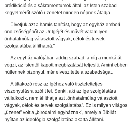
prédikáció és a sákramentumok által, az Isten szabad
kegyelméről szóló üzenetet minden népnek átadja.
Elvetjük azt a hamis tanítást, hogy az egyház emberi
öndicsőségéből az Úr Igéjét és művét valamilyen
önhatalmúlag választott vágyak, célok és tervek
szolgálatába állíthatná.”
Az egyház valójában addig szabad, amíg a munkáját
végzi, az Istentől kapott megbízatását teljesíti. Amint ebben
hűtlennek bizonyul, már elveszítette a szabadságát.
A tiltakozó rész az Igéhez való tiszteletteljes
viszonyulásra szólít fel. Senki, aki az Ige szolgálatára
vállalkozik, nem állíthatja azt „önhatalmúlag választott
vágyak, célok és tervek szolgálatába”. Ez is milyen világos
„üzenet” volt a „birodalmi egyháznak”, amely a Bibliát
nyíltan az ideológia szolgálatába akarta állítani.