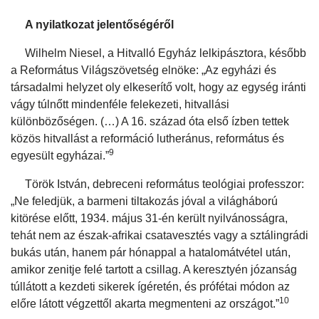
A nyilatkozat jelentőségéről
Wilhelm Niesel, a Hitvalló Egyház lelkipásztora, később
a Református Világszövetség elnöke: „Az egyházi és
társadalmi helyzet oly elkeserítő volt, hogy az egység iránti
vágy túlnőtt mindenféle felekezeti, hitvallási
különbözőségen. (…) A 16. század óta első ízben tettek
közös hitvallást a reformáció lutheránus, református és
9
egyesült egyházai.”
Török István, debreceni református teológiai professzor:
„Ne feledjük, a barmeni tiltakozás jóval a világháború
kitörése előtt, 1934. május 31-én került nyilvánosságra,
tehát nem az észak-afrikai csatavesztés vagy a sztálingrádi
bukás után, hanem pár hónappal a hatalomátvétel után,
amikor zenitje felé tartott a csillag. A keresztyén józanság
túllátott a kezdeti sikerek ígéretén, és prófétai módon az
10
előre látott végzettől akarta megmenteni az országot.”