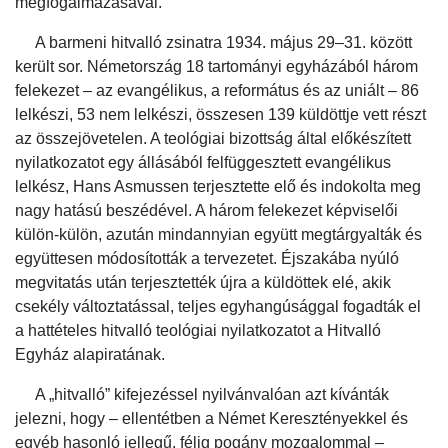
megfogalmazásával.
A barmeni hitvalló zsinatra 1934. május 29–31. között
került sor. Németország 18 tartományi egyházából három
felekezet – az evangélikus, a református és az uniált – 86
lelkészi, 53 nem lelkészi, összesen 139 küldöttje vett részt
az összejövetelen. A teológiai bizottság által előkészített
nyilatkozatot egy állásából felfüggesztett evangélikus
lelkész, Hans Asmussen terjesztette elő és indokolta meg
nagy hatású beszédével. A három felekezet képviselői
külön-külön, azután mindannyian együtt megtárgyalták és
együttesen módosították a tervezetet. Éjszakába nyúló
megvitatás után terjesztették újra a küldöttek elé, akik
csekély változtatással, teljes egyhangúsággal fogadták el
a hattételes hitvalló teológiai nyilatkozatot a Hitvalló
Egyház alapiratának.
A „hitvalló” kifejezéssel nyilvánvalóan azt kívánták
jelezni, hogy – ellentétben a Német Keresztényekkel és
egyéb hasonló jellegű, félig pogány mozgalommal –