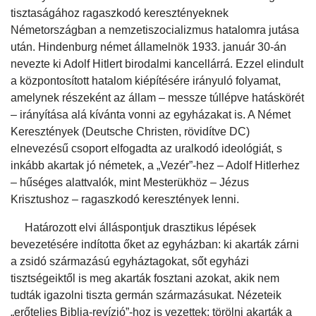
tisztaságához ragaszkodó keresztényeknek
Németországban a nemzetiszocializmus hatalomra jutása
után. Hindenburg német államelnök 1933. január 30-án
nevezte ki Adolf Hitlert birodalmi kancellárrá. Ezzel elindult
a központosított hatalom kiépítésére irányuló folyamat,
amelynek részeként az állam – messze túllépve hatáskörét
– irányítása alá kívánta vonni az egyházakat is. A Német
Keresztények (Deutsche Christen, rövidítve DC)
elnevezésű csoport elfogadta az uralkodó ideológiát, s
inkább akartak jó németek, a „Vezér”-hez – Adolf Hitlerhez
– hűséges alattvalók, mint Mesterükhöz – Jézus
Krisztushoz – ragaszkodó keresztények lenni.
Határozott elvi álláspontjuk drasztikus lépések
bevezetésére indította őket az egyházban: ki akarták zárni
a zsidó származású egyháztagokat, sőt egyházi
tisztségeiktől is meg akarták fosztani azokat, akik nem
tudták igazolni tiszta germán származásukat. Nézeteik
„erőteljes Biblia-revízió”-hoz is vezettek: törölni akarták a