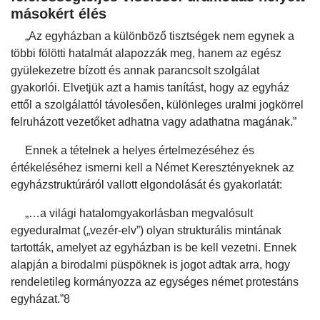
másokért élés
„Az egyházban a különböző tisztségek nem egynek a
többi fölötti hatalmát alapozzák meg, hanem az egész
gyülekezetre bízott és annak parancsolt szolgálat
gyakorlói. Elvetjük azt a hamis tanítást, hogy az egyház
ettől a szolgálattól távolesően, különleges uralmi jogkörrel
felruházott vezetőket adhatna vagy adathatna magának.”
Ennek a tételnek a helyes értelmezéséhez és
értékeléséhez ismerni kell a Német Keresztényeknek az
egyházstruktúráról vallott elgondolását és gyakorlatát:
„…a világi hatalomgyakorlásban megvalósult
egyeduralmat („vezér-elv”) olyan strukturális mintának
tartották, amelyet az egyházban is be kell vezetni. Ennek
alapján a birodalmi püspöknek is jogot adtak arra, hogy
rendeletileg kormányozza az egységes német protestáns
egyházat.”8