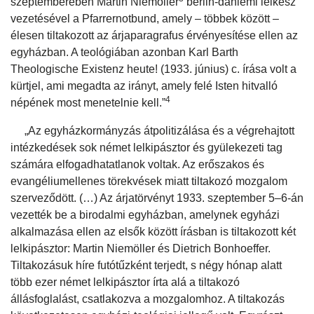
szeptemberében Martin Niemöller
berlin-dahlemi lelkész
vezetésével a Pfarrernotbund, amely – többek között –
élesen tiltakozott az árjaparagrafus érvényesítése ellen az
egyházban. A teológiában azonban Karl Barth
Theologische Existenz heute! (1933. június) c. írása volt a
kürtjel, ami megadta az irányt, amely felé Isten hitvalló
4
népének most menetelnie kell.”
„Az egyházkormányzás átpolitizálása és a végrehajtott
intézkedések sok német lelkipásztor és gyülekezeti tag
számára elfogadhatatlanok voltak. Az erőszakos és
evangéliumellenes törekvések miatt tiltakozó mozgalom
szerveződött. (…) Az árjatörvényt 1933. szeptember 5–6-án
vezették be a birodalmi egyházban, amelynek egyházi
alkalmazása ellen az elsők között írásban is tiltakozott két
lelkipásztor: Martin Niemöller és Dietrich Bonhoeffer.
Tiltakozásuk híre futótűzként terjedt, s négy hónap alatt
több ezer német lelkipásztor írta alá a tiltakozó
állásfoglalást, csatlakozva a mozgalomhoz. A tiltakozás