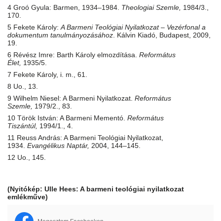
4 Groó Gyula: Barmen, 1934–1984.
Theologiai Szemle,
1984/3.,
170.
5 Fekete Károly:
A Barmeni Teológiai Nyilatkozat – Vezérfonal a
dokumentum tanulmányozásához
. Kálvin Kiadó, Budapest, 2009,
19.
6 Révész Imre: Barth Károly elmozdítása.
Református
Élet,
1935/5.
7 Fekete Károly, i. m., 61.
8 Uo., 13.
9 Wilhelm Niesel: A Barmeni Nyilatkozat.
Református
Szemle,
1979/2., 83.
10 Török István: A Barmeni Mementó.
Református
Tiszántúl,
1994/1., 4.
11 Reuss András: A Barmeni Teológiai Nyilatkozat,
1934.
Evangélikus Naptár,
2004, 144–145.
12 Uo., 145.
(Nyitókép: Ulle Hees: A barmeni teológiai nyilatkozat
emlékműve)